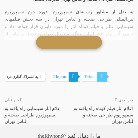
به نقل از مشاور رسانه‌ای سمپوزیوم؛ دوره دوم سمپوزیوم
بین‌المللی طراحی صحنه و لباس تهران در سه بخش فیلمهای
سینمایی، تئاتر و فیلم کوتاه آثار را مورد داوری قرار خواهد داد و
حضور آثار برتر تئاتر ایران بیانگر استقبال طراحان صحنه و لباس از
این حرکت فرهنگی دارد.
ادامه‌ی مطلب . . .
لیست تئاترهای راه یافته به دومین دوره سمپوزیوم بین المللی
طراحی صحنه و لباس تهران عبارتند از:
اپرای عروسکی مولوی، اپرای عروسکی خیام، اپراتور نسل چهارم،
Twitter
Telegram
به اشتراک گذاری در:
اما اگر حالا باشه تو دیده، بلافیگورا، به طرز غریبی، پسران تاریخ،
چیریک یه وار، درباد، دایک، دکلره، دل در کدام سوی سینه است،
Linkedin
فیسبوک
روزی می بایست می میمرد، سرآشپزپیشنهاد می کند، سوی کابل،
خبر بعدی
خبر قبلی
سلول های حرام، شب دشنه های بلند، سلام و خداحافظ، شرقی
اعلام آثار فیلم کوتاه راه یافته به
اعلام آثار سینمایی‌ راه یافته به
غمگین، طپانچه خانم، فعل، کلنل، کارد – ترنج – زولیخا، کور رنگی،
سمپوزیوم طراحی صحنه و
سمپوزیوم طراحی صحنه و
مداربسته، مضحکه غریب، نوک مگسک زیر دشمن، نیلوفر و نفت،
لباس تهران
لباس تهران
ولپن، هفت عصر-هفتم پاییز، هدیه، آسرار آمیز، هفتواد، بوی خواب و
شوایک
ما را دنبال کنید
@theRhyton