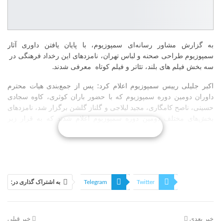
به گزارش مشاور رسانه‌ای سمپوزیوم، با پایان یافتن داوری آثار
سمپوزیوم طراحی صحنه و لباس تهران، نامزدهای این رخداد فرهنگی در
سه بخش فیلم های بلند، تئاتر و فیلم کوتاه معرفی شدند
.
اکبر جلیلی رییس سمپوزیوم اعلام کرد: پس از جمع‌بندی هیات محترم
داوران دومین دوره‌ سمپوزیوم که با حضور باران کوثری، کاوه سجادی
حسینی، ناصح کامگاری، مجید لیلاجی و گلناز گلشن برگزار شد، نامزدهای
بخش‌های مختلف دومین دوره‌ سمپوزیوم اعلام شدند که به قرار زیر
ادامه‌ی مطلب . . .
است
:
نامزدهای بهترین طراحی صحنه‌ برای فیلم های سینمایی
کیوان مقدم برای فیلم «فروشنده»
Twitter
Telegram
به اشتراک گذاری در:
مهدی موسوی برای فیلم «ویلایی‌ها»
Linkedin
فیسبوک
شهرام علیدی برای فیلم «خاطرات اسب سیاه»
خبر بعدی
خبر قبلی