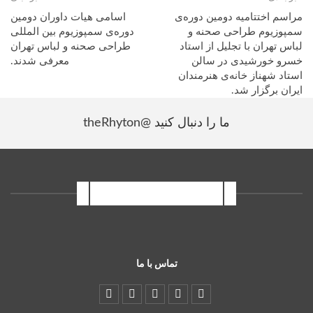
محسن نصراللهی برای فیلم «خفگی»
مراسم اختتامیه دومین دوره‌ی
اسامی هیات داوران دومین
سمپوزیوم طراحی صحنه و
دوره‌ی سمپوزیوم بین المللی
نامزدهای بهترین طراحی لباس برای فیلم
لباس تهران با تجلیل از استاد
طراحی صحنه و لباس تهران
خسرو خورشیدی در سالن
معرفی شدند.
سارا سمیعی برابی فیلم «فروشنده»
استاد شهناز خانه‌ی هنرمندان
مه لقا ناقد برای فیلم «ویلایی ها»
ایران برگزار شد.
شهرام علیدی برای فیلم «خاطرات اسب سیاه»
ما را دنبال کنید
@theRhyton
مارال جیرانی برای فیلم «خفگی»
نامزدهای بهترین تعامل کارگردان با طراح لباس و طراح صحنه برای فیلم
اینستاگرام سمپوزیوم
اصغر فرهادی برای فیلم «فروشنده»
منیر قیدی برای فیلم «ویلایی‌ها»
فریدون جیرانی برای فیلم «خفگی»
تماس با ما
نامزدهای بهترین طراحی صحنه‌ برای تئاتر
ساسان پیروز برای نمایش «فعل»